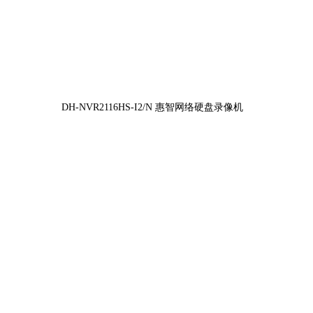
TS6-4K 全彩800万万
2寸红外
K26L-4M智能AI全景摄像机
室外
400万AI全景摄像机
6寸/
DH-NVR2116HS-I2/N 惠智网络硬盘录像机