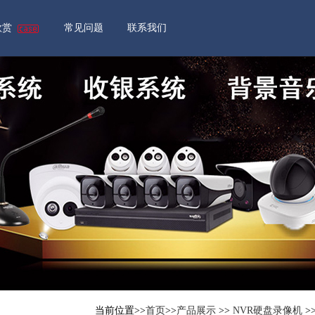
欣赏
常见问题
联系我们
录像存储器
夜视半球
硬盘录像机
400万）红外半球网络摄像机
4/8/16/32/64/128路
夜视半球
视频服务器
600万）红外半球网络摄像机
平台整合管理更方便
高清夜视枪机
600万/800万
外WIFI球机
当前位置>>
首页
>>
产品展示
>>
NVR硬盘录像机
>