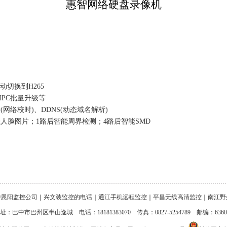
惠智网络硬盘录像机
并自动切换到H265
IPC批量升级等
P(网络校时)、DDNS(动态域名解析)
0张人脸图片；1路后智能周界检测；4路后智能SMD
中恩阳监控公司
｜
兴文装监控的电话
｜
通江手机远程监控
｜
平昌无线高清监控
｜
南江野
址：巴中市巴州区半山逸城 电话：18181383070 传真：0827-5254789 邮编：6360