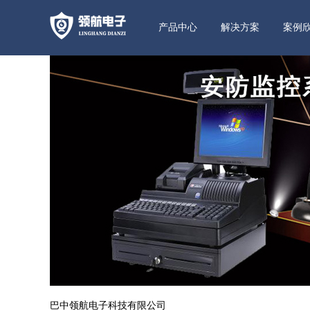
产品中心
解决方案
案例
摄像头系列
双目摄像头
高清
TA4D室内双目800万/1000万全彩云台
高清（
TA3R-4k 800万
高清
室内全景一键呼叫云台机
高清（
TA3i-300万
室外
超清一键呼叫云台摄像机
400万/
TS6-4K 全彩800万
高清红
巴中领航电子科技有限公司