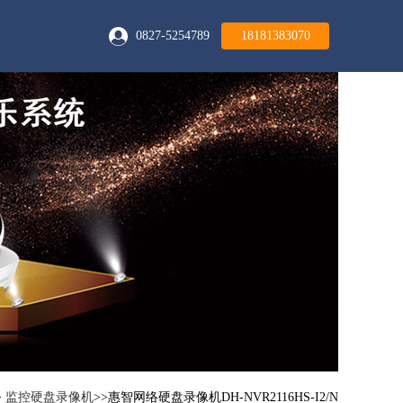
0827-5254789
18181383070
监控周边产品
监控硬盘
1T/3T/8T/16T
光纤收发器
多模/多模/百兆/千兆
交换机
百兆/千兆/光电交换机
监控电源
>
监控硬盘录像机
>>惠智网络硬盘录像机DH-NVR2116HS-I2/N