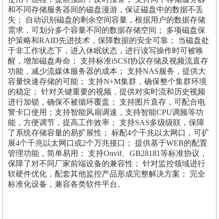
和不同存储服务器间的磁盘漫游，保证磁盘中的数据不丢
失； 自动识别磁盘的剩余空间容量，根据用户的数据存储
需求，可划分多个容量不同的数据存储空间； 多项磁盘保
护策略和RAID先进技术，保障数据的安全可靠； 当磁盘处
于非工作状态下，进入休眠状态，进行读写操作时可被唤
醒，增加磁盘寿命； 支持标准iSCSI协议存储及视频流直存
功能，减少流媒体服务器的成本； 支持NAS服务，提供大
容量快速存储的可能； 支持N+M集群，确保整个集群环境
的稳定； 针对关键重要的视频，提供对实时流和历史视频
进行加锁，确保不被循环覆盖； 支持图片直存，可配合电
警卡口使用；支持智能风扇调速，支持智能CPU调频等功
能，方便调节，提高工作效率； 支持SAS多级级联，保障
了系统存储容量的易扩展性； 标配4个千兆以太网口，可扩
展4个千兆以太网口或2个万兆接口； 提供基于WEB的配置
管理功能，简单易用； 支持Onvif、GB28181等标准协议，
保障了对不同厂家前端设备的兼容性； 针对监控领域进行
软硬件优化，配套其他监控产品形成完整解决方案； 完全
标准化设备，兼容各类软件平台。